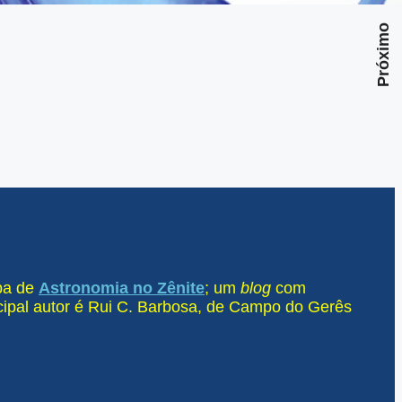
Próximo
ipa de
Astronomia no Zênite
; um
blog
com
ncipal autor é Rui C. Barbosa, de Campo do Gerês