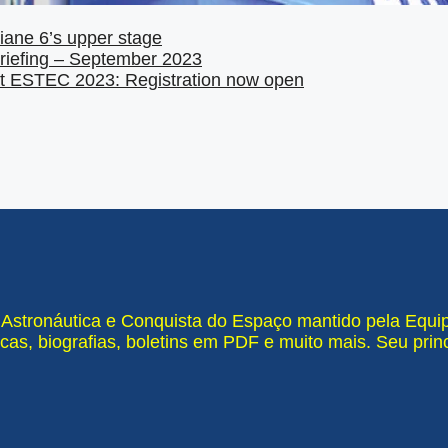
Ariane 6’s upper stage
riefing – September 2023
 ESTEC 2023: Registration now open
e Astronáutica e Conquista do Espaço mantido pela Equ
cas, biografias, boletins em PDF e muito mais. Seu pri