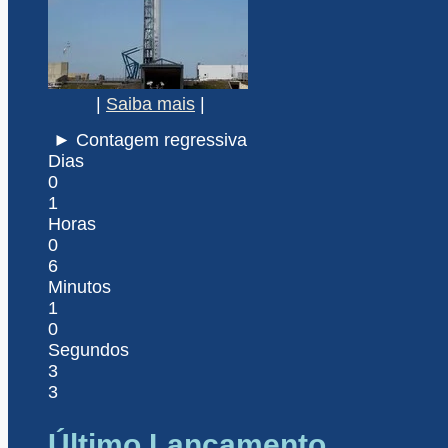
|
Saiba mais
|
► Contagem regressiva
Dias
0
1
Horas
0
6
Minutos
1
0
Segundos
3
3
Último Lançamento