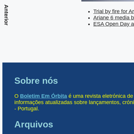
Anterior
Trial by fire for 
Ariane 6 media b
ESA Open Day at
Sobre nós
O
Boletim Em Órbita
é uma revista eletrónica d
informações atualizadas sobre lançamentos, cróni
- Portugal.
Arquivos