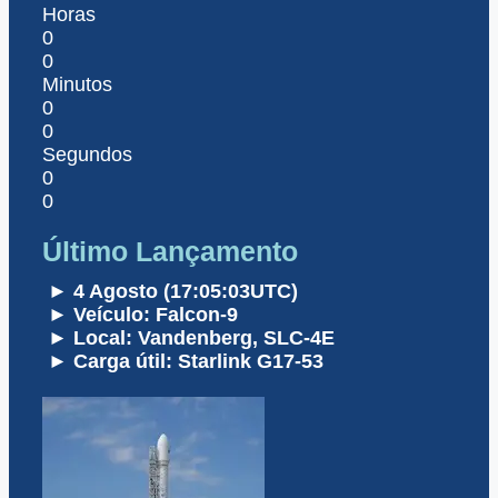
Horas
0
0
Minutos
0
0
Segundos
0
0
Último Lançamento
► 4 Agosto (17:05:03UTC)
► Veículo: Falcon-9
► Local: Vandenberg, SLC-4E
► Carga útil: Starlink G17-53