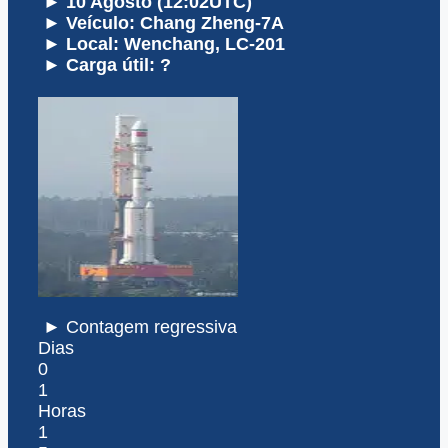
► 10 Agosto (12:02UTC)
► Veículo: Chang Zheng-7A
► Local: Wenchang, LC-201
► Carga útil: ?
► Contagem regressiva
Dias
0
1
Horas
1