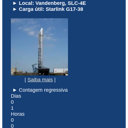
► Local: Vandenberg, SLC-4E
► Carga útil: Starlink G17-38
|
Saiba mais
|
► Contagem regressiva
Dias
0
1
Horas
0
0