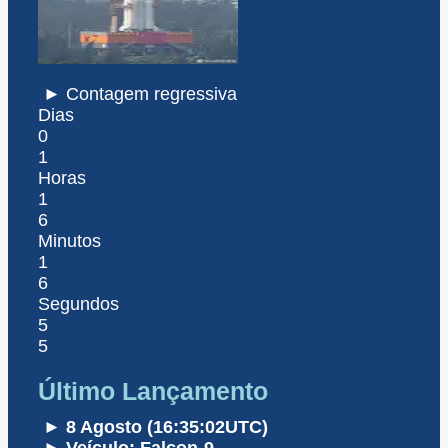
► Contagem regressiva
Dias
0
1
Horas
1
6
Minutos
1
6
Segundos
5
5
Último Lançamento
► 8 Agosto (16:35:02UTC)
► Veículo: Falcon-9