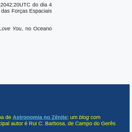
às 2042:20UTC do dia 4
das Forças Espaciais
 Love You
, no Oceano
ipa de
Astronomia no Zênite
; um
blog
com
ncipal autor é Rui C. Barbosa, de Campo do Gerês