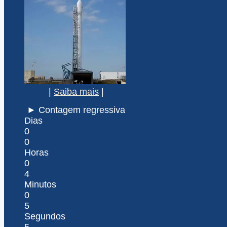
|
Saiba mais
|
► Contagem regressiva
Dias
0
0
Horas
0
4
Minutos
0
5
Segundos
5