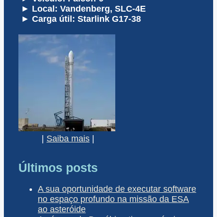
► Local: Vandenberg, SLC-4E
► Carga útil: Starlink G17-38
|
Saiba mais
|
Últimos posts
A sua oportunidade de executar software
no espaço profundo na missão da ESA
ao asteróide