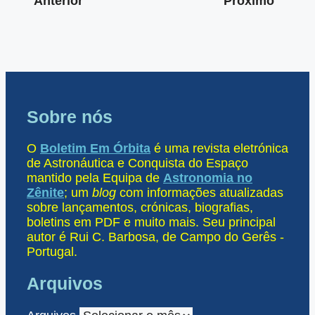
Anterior
Próximo
Sobre nós
O
Boletim Em Órbita
é uma revista eletrónica
de Astronáutica e Conquista do Espaço
mantido pela Equipa de
Astronomia no
Zênite
; um
blog
com informações atualizadas
sobre lançamentos, crónicas, biografias,
boletins em PDF e muito mais. Seu principal
autor é Rui C. Barbosa, de Campo do Gerês -
Portugal.
Arquivos