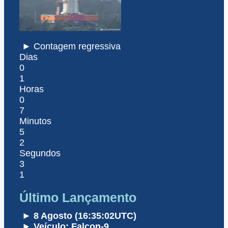
► Contagem regressiva
Dias
0
1
Horas
0
7
Minutos
5
2
Segundos
3
1
Último Lançamento
► 8 Agosto (16:35:02UTC)
► Veículo: Falcon-9