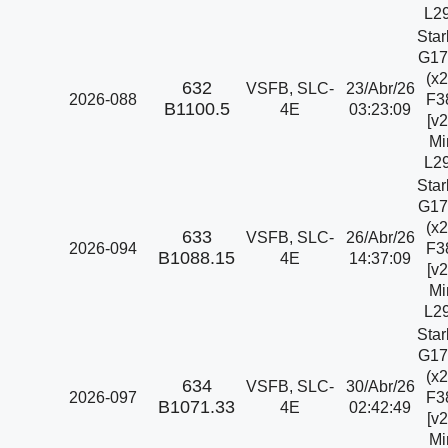
L29
Star
G17
(x2
632
VSFB, SLC-
23/Abr/26
2026-088
F3
B1100.5
4E
03:23:09
[v2
Mi
L29
Star
G17
(x2
633
VSFB, SLC-
26/Abr/26
2026-094
F3
B1088.15
4E
14:37:09
[v2
Mi
L29
Star
G17
(x2
634
VSFB, SLC-
30/Abr/26
2026-097
F3
B1071.33
4E
02:42:49
[v2
Mi