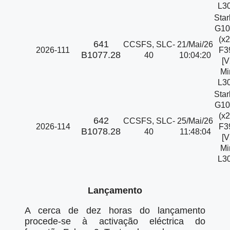
L30
Star
G10
(x2
641
CCSFS, SLC-
21/Mai/26
2026-111
F3
B1077.28
40
10:04:20
[V
Mi
L30
Star
G10
(x2
642
CCSFS, SLC-
25/Mai/26
2026-114
F3
B1078.28
40
11:48:04
[V
Mi
L30
Lançamento
A cerca de dez horas do lançamento
procede-se à activação eléctrica do