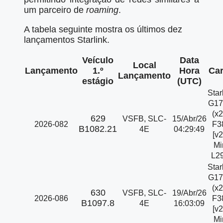
um parceiro de
roaming
.
A tabela seguinte mostra os últimos dez
lançamentos Starlink.
Veículo
Data
Local
Lançamento
1.º
Hora
Ca
Lançamento
estágio
(UTC)
Star
G17
(x2
629
VSFB, SLC-
15/Abr/26
2026-082
F3
B1082.21
4E
04:29:49
[v2
Mi
L29
Star
G17
(x2
630
VSFB, SLC-
19/Abr/26
2026-086
F3
B1097.8
4E
16:03:09
[v2
Mi