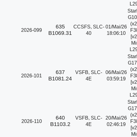
L29
Star
G10
(x2
635
CCSFS, SLC-
01/Mai/26
2026-099
F3
B1069.31
40
18:06:10
[v2
Mi
L29
Star
G17
(x2
637
VSFB, SLC-
06/Mai/26
2026-101
F3
B1081.24
4E
03:59:19
[v2
Mi
L29
Star
G17
(x2
640
VSFB, SLC-
20/Mai/26
2026-110
F3
B1103.2
4E
02:46:19
[v2
Mi