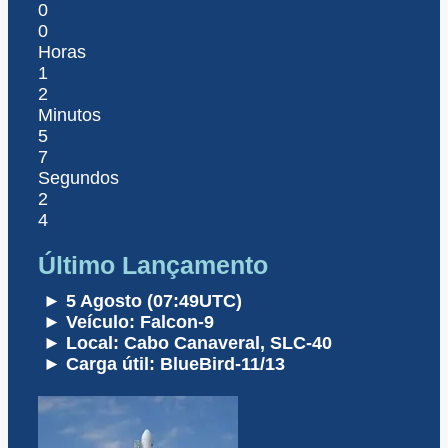
0
0
Horas
1
2
Minutos
5
7
Segundos
2
4
Último Lançamento
► 5 Agosto (07:49UTC)
► Veículo: Falcon-9
► Local: Cabo Canaveral, SLC-40
► Carga útil: BlueBird-11/13