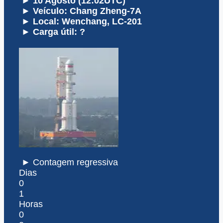
► 10 Agosto (12:02UTC)
► Veículo: Chang Zheng-7A
► Local: Wenchang, LC-201
► Carga útil: ?
► Contagem regressiva
Dias
0
1
Horas
0