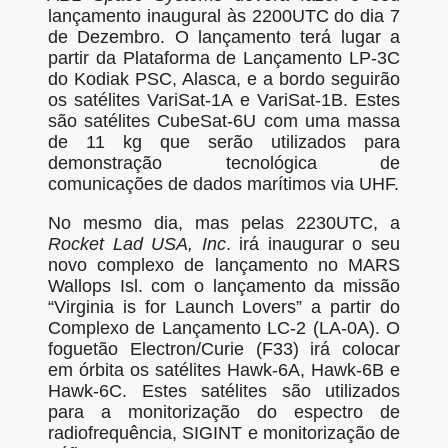
lançamento inaugural às 2200UTC do dia 7
de Dezembro. O lançamento terá lugar a
partir da Plataforma de Lançamento LP-3C
do Kodiak PSC, Alasca, e a bordo seguirão
os satélites VariSat-1A e VariSat-1B. Estes
são satélites CubeSat-6U com uma massa
de 11 kg que serão utilizados para
demonstração tecnológica de
comunicações de dados marítimos via UHF.
No mesmo dia, mas pelas 2230UTC, a
Rocket Lad USA, Inc
. irá inaugurar o seu
novo complexo de lançamento no MARS
Wallops Isl. com o lançamento da missão
“Virginia is for Launch Lovers” a partir do
Complexo de Lançamento LC-2 (LA-0A). O
foguetão Electron/Curie (F33) irá colocar
em órbita os satélites Hawk-6A, Hawk-6B e
Hawk-6C. Estes satélites são utilizados
para a monitorização do espectro de
radiofrequência, SIGINT e monitorização de