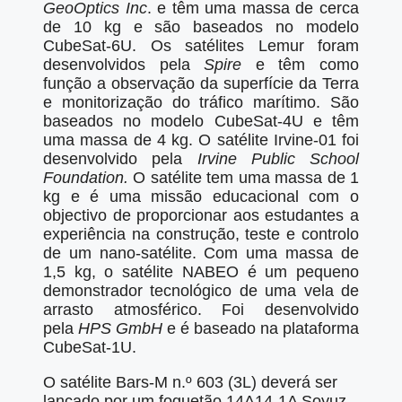
GeoOptics Inc
. e têm uma massa de cerca
de 10 kg e são baseados no modelo
CubeSat-6U. Os satélites Lemur foram
desenvolvidos pela
Spire
e têm como
função a observação da superfície da Terra
e monitorização do tráfico marítimo. São
baseados no modelo CubeSat-4U e têm
uma massa de 4 kg. O satélite Irvine-01 foi
desenvolvido pela
Irvine Public School
Foundation.
O satélite tem uma massa de 1
kg e é uma missão educacional com o
objectivo de proporcionar aos estudantes a
experiência na construção, teste e controlo
de um nano-satélite. Com uma massa de
1,5 kg, o satélite NABEO é um pequeno
demonstrador tecnológico de uma vela de
arrasto atmosférico. Foi desenvolvido
pela
HPS GmbH
e é baseado na plataforma
CubeSat-1U.
O satélite Bars-M n.º 603 (3L) deverá ser
lançado por um foguetão 14A14-1A Soyuz-