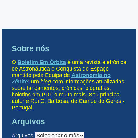
Sobre nós
O
Boletim Em Órbita
é uma revista eletrónica
de Astronáutica e Conquista do Espaço
mantido pela Equipa de
Astronomia no
Zênite
; um
blog
com informações atualizadas
sobre lançamentos, crónicas, biografias,
boletins em PDF e muito mais. Seu principal
autor é Rui C. Barbosa, de Campo do Gerês -
Portugal.
Arquivos
Arquivos