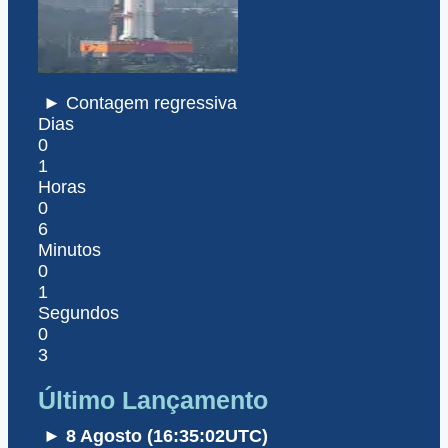
► Contagem regressiva
Dias
0
1
Horas
0
6
Minutos
0
1
Segundos
0
3
Último Lançamento
► 8 Agosto (16:35:02UTC)