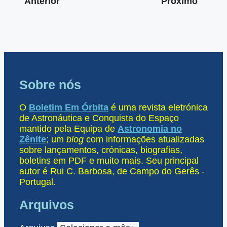
Anterior
Próximo
Sobre nós
O
Boletim Em Órbita
é uma revista eletrónica
de Astronáutica e Conquista do Espaço
mantido pela Equipa de
Astronomia no
Zênite
; um
blog
com informações atualizadas
sobre lançamentos, crónicas, biografias,
boletins em PDF e muito mais. Seu principal
autor é Rui C. Barbosa, de Campo do Gerês -
Portugal.
Arquivos