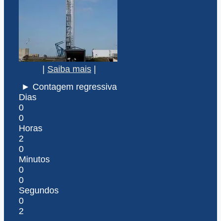
|
Saiba mais
|
► Contagem regressiva
Dias
0
0
Horas
2
0
Minutos
0
0
Segundos
0
2