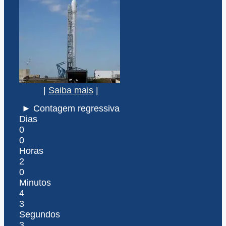
|
Saiba mais
|
► Contagem regressiva
Dias
0
0
Horas
2
0
Minutos
4
3
Segundos
3