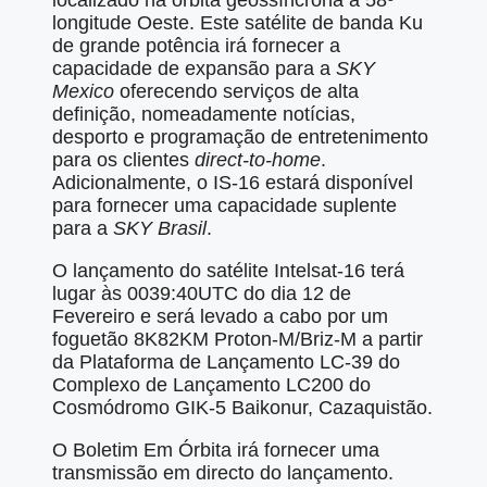
localizado na órbita geossíncrona a 58º
longitude Oeste. Este satélite de banda Ku
de grande potência irá fornecer a
capacidade de expansão para a
SKY
Mexico
oferecendo serviços de alta
definição, nomeadamente notícias,
desporto e programação de entretenimento
para os clientes
direct-to-home
.
Adicionalmente, o IS-16 estará disponível
para fornecer uma capacidade suplente
para a
SKY Brasil
.
O lançamento do satélite Intelsat-16 terá
lugar às 0039:40UTC do dia 12 de
Fevereiro e será levado a cabo por um
foguetão 8K82KM Proton-M/Briz-M a partir
da Plataforma de Lançamento LC-39 do
Complexo de Lançamento LC200 do
Cosmódromo GIK-5 Baikonur, Cazaquistão.
O Boletim Em Órbita irá fornecer uma
transmissão em directo do lançamento.