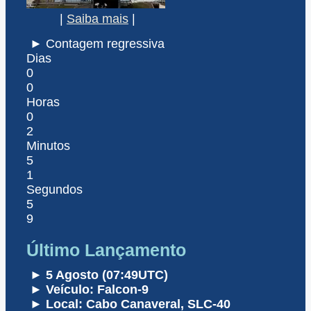
|
Saiba mais
|
► Contagem regressiva
Dias
0
0
Horas
0
2
Minutos
5
1
Segundos
5
9
Último Lançamento
► 5 Agosto (07:49UTC)
► Veículo: Falcon-9
► Local: Cabo Canaveral, SLC-40