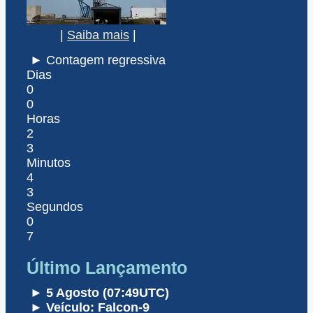
|
Saiba mais
|
► Contagem regressiva
Dias
0
0
Horas
2
3
Minutos
4
3
Segundos
0
7
Último Lançamento
► 5 Agosto (07:49UTC)
► Veículo: Falcon-9