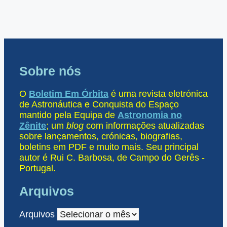
Sobre nós
O
Boletim Em Órbita
é uma revista eletrónica
de Astronáutica e Conquista do Espaço
mantido pela Equipa de
Astronomia no
Zênite
; um
blog
com informações atualizadas
sobre lançamentos, crónicas, biografias,
boletins em PDF e muito mais. Seu principal
autor é Rui C. Barbosa, de Campo do Gerês -
Portugal.
Arquivos
Arquivos