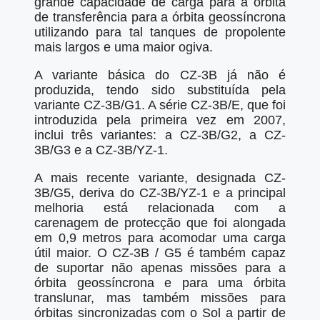
grande capacidade de carga para a órbita
de transferência para a órbita geossíncrona
utilizando para tal tanques de propolente
mais largos e uma maior ogiva.
A variante básica do CZ-3B já não é
produzida, tendo sido substituída pela
variante CZ-3B/G1. A série CZ-3B/E, que foi
introduzida pela primeira vez em 2007,
inclui três variantes: a CZ-3B/G2, a CZ-
3B/G3 e a CZ-3B/YZ-1.
A mais recente variante, designada CZ-
3B/G5, deriva do CZ-3B/YZ-1 e a principal
melhoria está relacionada com a
carenagem de protecção que foi alongada
em 0,9 metros para acomodar uma carga
útil maior. O CZ-3B / G5 é também capaz
de suportar não apenas missões para a
órbita geossíncrona e para uma órbita
translunar, mas também missões para
órbitas sincronizadas com o Sol a partir de