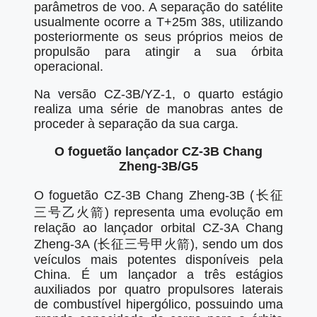
parâmetros de voo. A separação do satélite
usualmente ocorre a T+25m 38s, utilizando
posteriormente os seus próprios meios de
propulsão para atingir a sua órbita
operacional.
Na versão CZ-3B/YZ-1, o quarto estágio
realiza uma série de manobras antes de
proceder à separação da sua carga.
O foguetão lançador CZ-3B Chang
Zheng-3B/G5
O foguetão CZ-3B Chang Zheng-3B (长征
三号乙火箭) representa uma evolução em
relação ao lançador orbital CZ-3A Chang
Zheng-3A (长征三号甲火箭), sendo um dos
veículos mais potentes disponíveis pela
China. É um lançador a três estágios
auxiliados por quatro propulsores laterais
de combustível hipergólico, possuindo uma