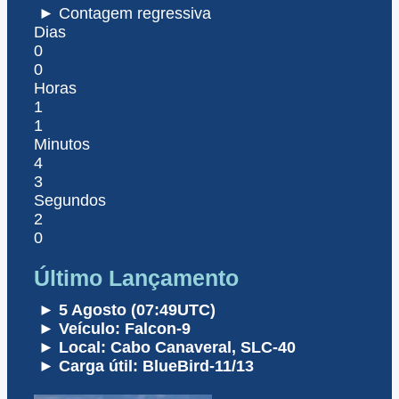
► Contagem regressiva
Dias
0
0
Horas
1
1
Minutos
4
3
Segundos
2
0
Último Lançamento
► 5 Agosto (07:49UTC)
► Veículo: Falcon-9
► Local: Cabo Canaveral, SLC-40
► Carga útil: BlueBird-11/13