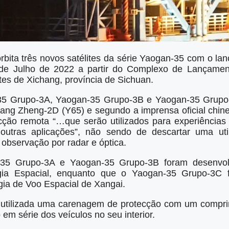
bita três novos satélites da série Yaogan-35 com o la
de Julho de 2022 a partir do Complexo de Lançamen
es de Xichang, província de Sichuan.
-35 Grupo-3A, Yaogan-35 Grupo-3B e Yaogan-35 Grupo
ang Zheng-2D (Y65) e segundo a imprensa oficial chines
cção remota “…que serão utilizados para experiências c
outras aplicações”, não sendo de descartar uma util
observação por radar e óptica.
n-35 Grupo-3A e Yaogan-35 Grupo-3B foram desenvol
ia Espacial, enquanto que o Yaogan-35 Grupo-3C f
ia de Voo Espacial de Xangai.
 utilizada uma carenagem de protecção com um compr
o em série dos veículos no seu interior.