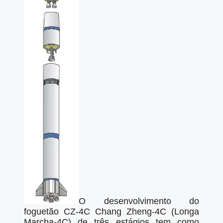
O desenvolvimento do
foguetão CZ-4C Chang Zheng-4C (Longa
Marcha-4C) de três estágios tem como