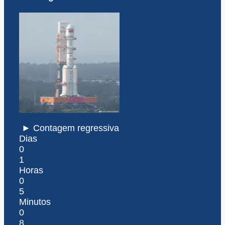
► Contagem regressiva
Dias
0
1
Horas
0
5
Minutos
0
8