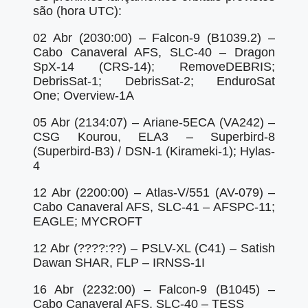
são (hora UTC):
02 Abr (2030:00) – Falcon-9 (B1039.2) –
Cabo Canaveral AFS, SLC-40 – Dragon
SpX-14 (CRS-14); RemoveDEBRIS;
DebrisSat-1; DebrisSat-2; EnduroSat
One; Overview-1A
05 Abr (2134:07) – Ariane-5ECA (VA242) –
CSG Kourou, ELA3 – Superbird-8
(Superbird-B3) / DSN-1 (Kirameki-1); Hylas-
4
12 Abr (2200:00) – Atlas-V/551 (AV-079) –
Cabo Canaveral AFS, SLC-41 – AFSPC-11;
EAGLE; MYCROFT
12 Abr (????:??) – PSLV-XL (C41) – Satish
Dawan SHAR, FLP – IRNSS-1I
16 Abr (2232:00) – Falcon-9 (B1045) –
Cabo Canaveral AFS, SLC-40 – TESS