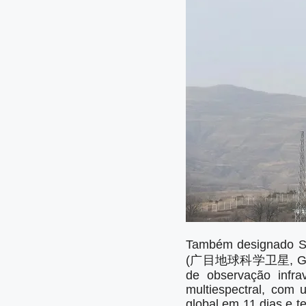
Também designado 
(广目地球科学卫星, Guangmu 
de observação infra
multiespectral, com 
global em 11 dias e t