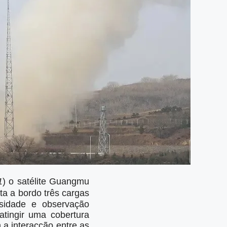
1
) o satélite Guangmu
 a bordo três cargas
nsidade e observação
atingir uma cobertura
 a interacção entre as