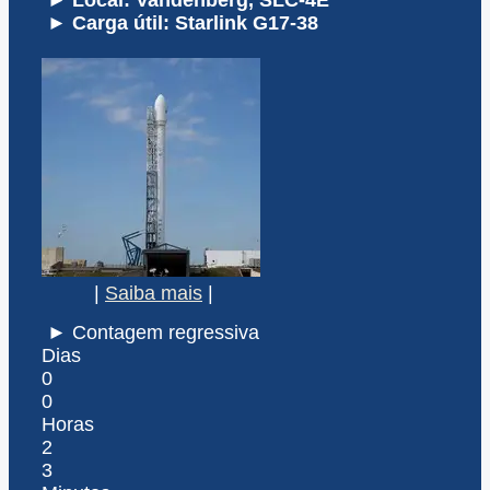
► Local: Vandenberg, SLC-4E
► Carga útil: Starlink G17-38
|
Saiba mais
|
► Contagem regressiva
Dias
0
0
Horas
2
3