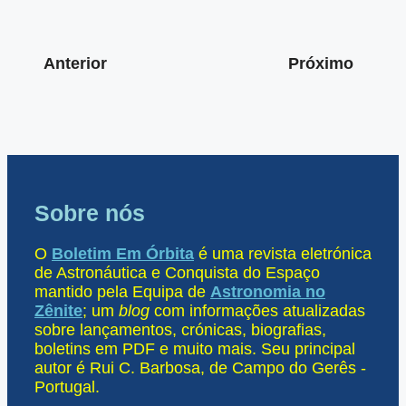
Anterior
Próximo
Sobre nós
O
Boletim Em Órbita
é uma revista eletrónica
de Astronáutica e Conquista do Espaço
mantido pela Equipa de
Astronomia no
Zênite
; um
blog
com informações atualizadas
sobre lançamentos, crónicas, biografias,
boletins em PDF e muito mais. Seu principal
autor é Rui C. Barbosa, de Campo do Gerês -
Portugal.