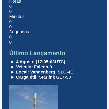
Horas
0
0
Minutos
0
0
Segundos
0
0
Último Lançamento
► 4 Agosto (17:05:03UTC)
► Veículo: Falcon-9
► Local: Vandenberg, SLC-4E
► Carga útil: Starlink G17-53