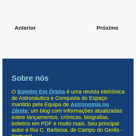
Anterior
Próximo
Sobre nós
O
Boletim Em Órbita
é uma revista eletrónica
de Astronáutica e Conquista do Espaço
mantido pela Equipa de
Astronomia no
Zênite
; um
blog
com informações atualizadas
sobre lançamentos, crónicas, biografias,
boletins em PDF e muito mais. Seu principal
autor é Rui C. Barbosa, de Campo do Gerês -