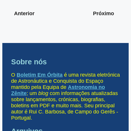
Anterior
Próximo
Sobre nós
O
Boletim Em Órbita
é uma revista eletrónica
de Astronáutica e Conquista do Espaço
mantido pela Equipa de
Astronomia no
Zênite
; um
blog
com informações atualizadas
sobre lançamentos, crónicas, biografias,
boletins em PDF e muito mais. Seu principal
autor é Rui C. Barbosa, de Campo do Gerês -
Portugal.
Arquivos